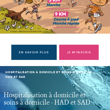
Donateurs et bénévoles
Actualités
Contacter l'équipe
Espace presse
Prendre rendez-vous
EN SAVOIR PLUS
JE M'INSCRIS
HOSPITALISATION À DOMICILE ET SOINS À DOMICILE -
HAD ET SAD
Hospitalisation à domicile et
soins à domicile - HAD et SAD