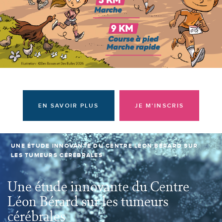
Donateurs et bénévoles
Actualités
Contacter l'équipe
Espace presse
Prendre rendez-vous
EN SAVOIR PLUS
JE M'INSCRIS
UNE ÉTUDE INNOVANTE DU CENTRE LÉON BÉRARD SUR
LES TUMEURS CÉRÉBRALES
Une étude innovante du Centre
Léon Bérard sur les tumeurs
cérébrales