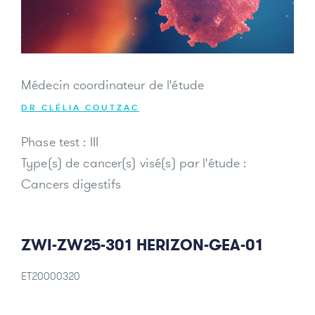
Donateurs et bénévoles
Actualités
Médecin coordinateur de l'étude
Contacter l'équipe
DR CLÉLIA COUTZAC
Espace presse
Phase test : III
Prendre rendez-vous
Type(s) de cancer(s) visé(s) par l'étude :
Cancers digestifs
ZWI-ZW25-301 HERIZON-GEA-01
ET20000320