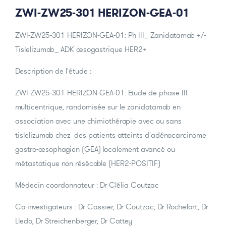
ZWI-ZW25-301 HERIZON-GEA-01
ZWI-ZW25-301 HERIZON-GEA-01: Ph III_ Zanidatamab +/-
Tislelizumab_ ADK oesogastrique HER2+
Description de l'étude :
ZWI-ZW25-301 HERIZON-GEA-01: Etude de phase III
multicentrique, randomisée sur le zanidatamab en
association avec une chimiothérapie avec ou sans
tislelizumab chez des patients atteints d'adénocarcinome
gastro-oesophagien (GEA) localement avancé ou
métastatique non résécable (HER2-POSITIF)
Médecin coordonnateur : Dr Clélia Coutzac
Co-investigateurs : Dr Cassier, Dr Coutzac, Dr Rochefort, Dr
Lledo, Dr Streichenberger, Dr Cattey