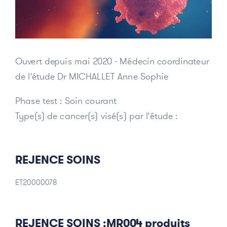
Donateurs et bénévoles
Actualités
Ouvert depuis
mai 2020
- Médecin coordinateur
de l'étude Dr MICHALLET Anne Sophie
Contacter l'équipe
Espace presse
Phase test : Soin courant
Prendre rendez-vous
Type(s) de cancer(s) visé(s) par l'étude :
REJENCE SOINS
ET20000078
REJENCE SOINS :MR004 produits