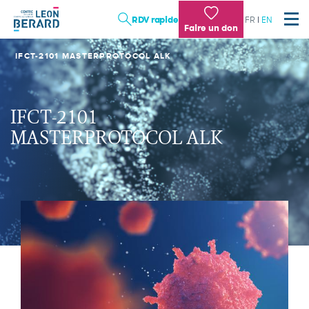
Aller
RDV rapide
FR
EN
au
Faire un don
contenu
principal
IFCT-2101 MASTERPROTOCOL ALK
LES SOINS
LA RECHERCHE
L'ENSEIGNEMENT
IFCT-2101
TRAVAILLER AU CENTRE LÉON BÉRARD : NOTRE
MASTERPROTOCOL ALK
DIFFÉRENCE
Institution
Patient, proche
Professionnel de santé, chercheur