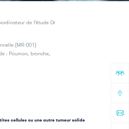
Bérard lance l’étude E-FACToR pour
mieux prédire la réponse aux traitements
du cancer
ordinateur de l'étude Dr
e
ionnelle (MR-001)
VOIR TOUTES LES ACTUALITÉS
ude : Poumon, bronche,
ue
ites cellules ou une autre tumeur solide